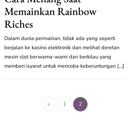
Memainkan Rainbow
Riches
Dalam dunia permainan, tidak ada yang seperti
berjalan ke kasino elektronik dan melihat deretan
mesin slot berwarna-warni dan berkilau yang
memberi isyarat untuk mencoba keberuntungan […]
Paginasi
pos
«
1
2