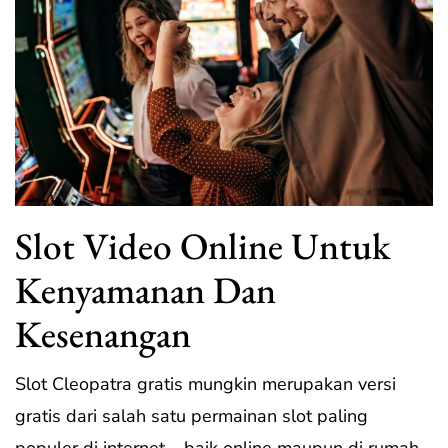
Slot Video Online Untuk
Kenyamanan Dan
Kesenangan
Slot Cleopatra gratis mungkin merupakan versi
gratis dari salah satu permainan slot paling