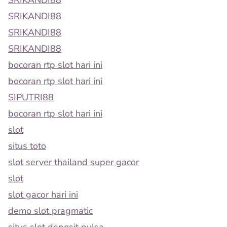
SRIKANDI88
SRIKANDI88
SRIKANDI88
SRIKANDI88
bocoran rtp slot hari ini
bocoran rtp slot hari ini
SIPUTRI88
bocoran rtp slot hari ini
slot
situs toto
slot server thailand super gacor
slot
slot gacor hari ini
demo slot pragmatic