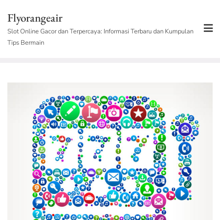
Skip
Flyorangeair
to
Slot Online Gacor dan Terpercaya: Informasi Terbaru dan Kumpulan
content
Tips Bermain