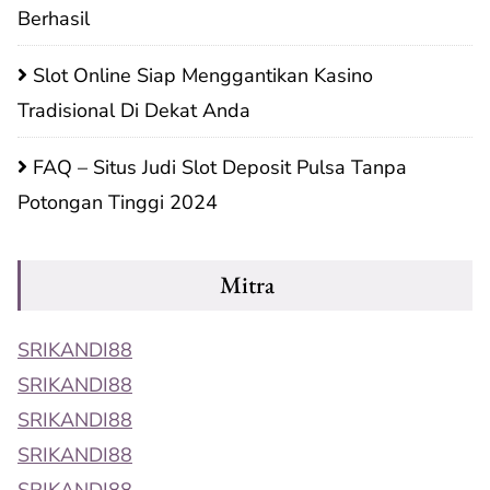
Berhasil
Slot Online Siap Menggantikan Kasino
Tradisional Di Dekat Anda
FAQ – Situs Judi Slot Deposit Pulsa Tanpa
Potongan Tinggi 2024
Mitra
SRIKANDI88
SRIKANDI88
SRIKANDI88
SRIKANDI88