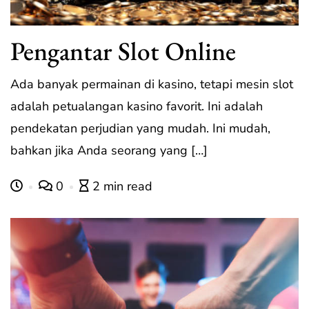
Pengantar Slot Online
Ada banyak permainan di kasino, tetapi mesin slot
adalah petualangan kasino favorit. Ini adalah
pendekatan perjudian yang mudah. Ini mudah,
bahkan jika Anda seorang yang […]
0
2 min read