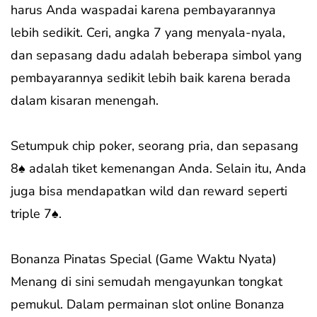
harus Anda waspadai karena pembayarannya
lebih sedikit. Ceri, angka 7 yang menyala-nyala,
dan sepasang dadu adalah beberapa simbol yang
pembayarannya sedikit lebih baik karena berada
dalam kisaran menengah.
Setumpuk chip poker, seorang pria, dan sepasang
8♠ adalah tiket kemenangan Anda. Selain itu, Anda
juga bisa mendapatkan wild dan reward seperti
triple 7♠.
Bonanza Pinatas Special (Game Waktu Nyata)
Menang di sini semudah mengayunkan tongkat
pemukul. Dalam permainan slot online Bonanza