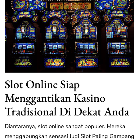
Slot Online Siap
Menggantikan Kasino
Tradisional Di Dekat Anda
Diantaranya, slot online sangat populer. Mereka
menggabungkan sensasi Judi Slot Paling Gampang