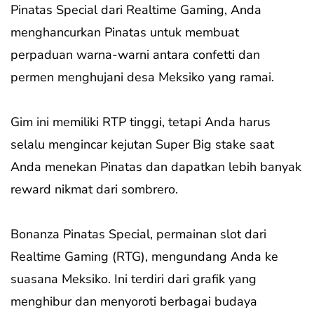
Pinatas Special dari Realtime Gaming, Anda
menghancurkan Pinatas untuk membuat
perpaduan warna-warni antara confetti dan
permen menghujani desa Meksiko yang ramai.
Gim ini memiliki RTP tinggi, tetapi Anda harus
selalu mengincar kejutan Super Big stake saat
Anda menekan Pinatas dan dapatkan lebih banyak
reward nikmat dari sombrero.
Bonanza Pinatas Special, permainan slot dari
Realtime Gaming (RTG), mengundang Anda ke
suasana Meksiko. Ini terdiri dari grafik yang
menghibur dan menyoroti berbagai budaya