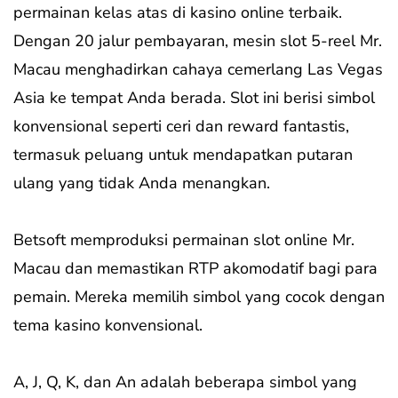
permainan kelas atas di kasino online terbaik.
Dengan 20 jalur pembayaran, mesin slot 5-reel Mr.
Macau menghadirkan cahaya cemerlang Las Vegas
Asia ke tempat Anda berada. Slot ini berisi simbol
konvensional seperti ceri dan reward fantastis,
termasuk peluang untuk mendapatkan putaran
ulang yang tidak Anda menangkan.
Betsoft memproduksi permainan slot online Mr.
Macau dan memastikan RTP akomodatif bagi para
pemain. Mereka memilih simbol yang cocok dengan
tema kasino konvensional.
A, J, Q, K, dan An adalah beberapa simbol yang