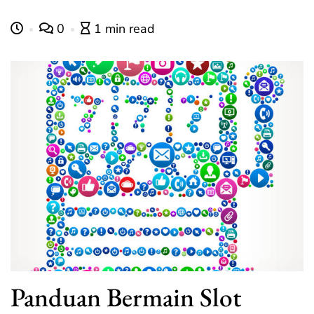
0
1 min read
Panduan Bermain Slot